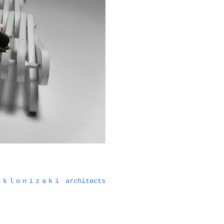
klonizaki
architects