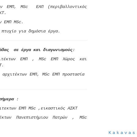
ων ΕΜΠ, M
S
c ΕΑΠ (περιβαλλοντικός
ΚΤ.
ν ΕΜΠ M
S
c.
 πτυχίο για δημόσια έργα.
μάδας σε έργα και διαγωνισμούς:
ιτέκτων ΕΜΠ ,
MSc
ΕΜΠ Χώρος και
Τ.
αρχιτέκτων ΕΜΠ,
MSc
ΕΜΠ προστασία
σήμερα :
ιτεκτων ΕΜΠ M
S
c ,εικαστικός ΑΣΚΤ
κτων Πανεπιστήμιου Πατρών ,
MSc
Kakavas