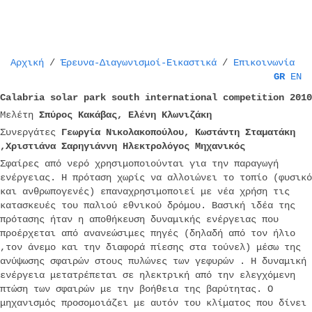
Αρχική
/
Έρευνα-Διαγωνισμοί-Εικαστικά
/
Επικοινωνία
GR
EN
Calabria solar park south international competition 2010
Μελέτη
Σπύρος Κακάβας, Ελένη Κλωνιζάκη
Συνεργάτες
Γεωργία Νικολακοπούλου, Κωστάντη Σταματάκη
,Χριστιάνα Σαρηγιάννη Ηλεκτρολόγος Μηχανικός
Σφαίρες από νερό χρησιμοποιούνται για την παραγωγή
ενέργειας. Η πρόταση χωρίς να αλλοιώνει το τοπίο (φυσικό
και ανθρωπογενές) επαναχρησιμοποιεί με νέα χρήση τις
κατασκευές του παλιού εθνικού δρόμου. Βασική ιδέα της
πρότασης ήταν η αποθήκευση δυναμικής ενέργειας που
προέρχεται από ανανεώσιμες πηγές (δηλαδή από τον ήλιο
,τον άνεμο και την διαφορά πίεσης στα τούνελ) μέσω της
ανύψωσης σφαιρών στους πυλώνες των γεφυρών . Η δυναμική
ενέργεια μετατρέπεται σε ηλεκτρική από την ελεγχόμενη
πτώση των σφαιρών με την βοήθεια της βαρύτητας. Ο
μηχανισμός προσομοιάζει με αυτόν του κλίματος που δίνει